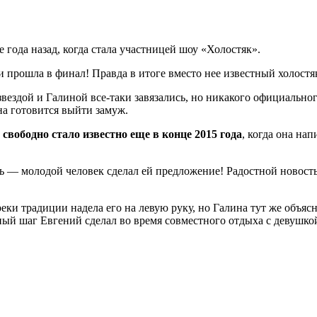
 года назад, когда стала участницей шоу «Холостяк».
 и прошла в финал!
Правда в итоге вместо нее известный холост
вездой и Галиной все-таки завязались, но никакого официально
она готовится выйти замуж.
 свободно стало известно еще в конце 2015 года
, когда она на
ь — молодой человек сделал ей предложение! Радостной новост
ки традиции надела его на левую руку, но Галина тут же объяс
ный шаг Евгений сделал во время совместного отдыха с девушкой