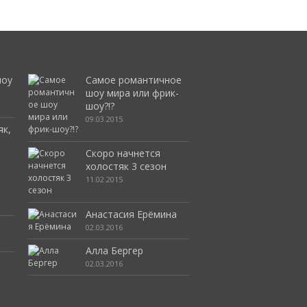
шоу
Самое романтичное
шоу мира или фрик-
шоу?!?
09.03.2015
як,
Скоро начнется
холостяк 3 сезон
11.02.2015
Анастасия Ерёмина
02.03.2016
Алла Бергер
02.03.2016