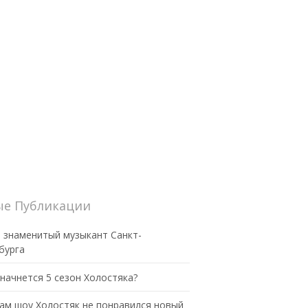
е Публикации
 знаменитый музыкант Санкт-
бурга
 начнется 5 сезон Холостяка?
ам шоу Холостяк не понравился новый