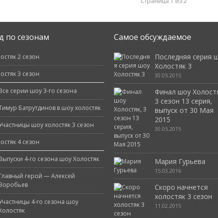
Страница 1 из 2
д по сезонам
Самое обсуждаемое
Последняя серия 
остяк 2 сезон
Холостяк 3
остяк 3 сезон
30.05.2015
Все серии шоу 3-го сезона
Финал шоу Холост
3 сезон 13 серия,
Тимур Батрутдинов в шоу холостяк
выпуск от 30 Мая
2015
Участницы шоу холостяк 3 сезон
30.05.2015
остяк 4 сезон
Выпуски 4-го сезона шоу Холостяк
Мария Гурьева
15.03.2016
Главный герой — Алексей
Воробьев
Скоро начнется
холостяк 3 сезон
Участницы 4-го сезона шоу
11.02.2015
Холостяк