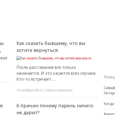
цы
Как сказать бывшему, что вы
хотите вернуться
т
авал
После расставания всё только
начинается. И это касается всех случаев.
Новы
Кто-то встречает …
Самый
15 октября 2014
|
Советы психолога
Петер
Когда
я
6 причин почему парень ничего
не дарит?
Фанат