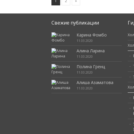
1
2
»
Свежие публикации
Ги
Карина Фомбо
Хол
11.03.2020
Хол
Алина Ларина
11.03.2020
Полина Гренц
11.03.2020
Алиша Азаматова
Хол
11.03.2020