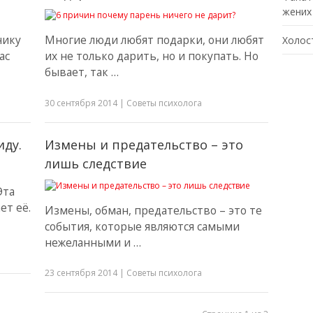
жених
нику
Многие люди любят подарки, они любят
Холос
ас
их не только дарить, но и покупать. Но
бывает, так …
30 сентября 2014
|
Советы психолога
иду.
Измены и предательство – это
лишь следствие
Эта
ет её.
Измены, обман, предательство – это те
события, которые являются самыми
нежеланными и …
23 сентября 2014
|
Советы психолога