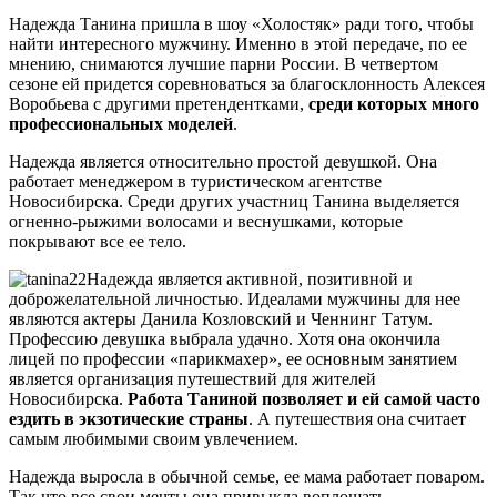
Надежда Танина пришла в шоу «Холостяк» ради того, чтобы
найти интересного мужчину. Именно в этой передаче, по ее
мнению, снимаются лучшие парни России. В четвертом
сезоне ей придется соревноваться за благосклонность Алексея
Воробьева с другими претендентками,
среди которых много
профессиональных моделей
.
Надежда является относительно простой девушкой. Она
работает менеджером в туристическом агентстве
Новосибирска. Среди других участниц Танина выделяется
огненно-рыжими волосами и веснушками, которые
покрывают все ее тело.
Надежда является активной, позитивной и
доброжелательной личностью. Идеалами мужчины для нее
являются актеры Данила Козловский и Ченнинг Татум.
Профессию девушка выбрала удачно. Хотя она окончила
лицей по профессии «парикмахер», ее основным занятием
является организация путешествий для жителей
Новосибирска.
Работа Таниной позволяет и ей самой часто
ездить в экзотические страны
. А путешествия она считает
самым любимыми своим увлечением.
Надежда выросла в обычной семье, ее мама работает поваром.
Так что все свои мечты она привыкла воплощать