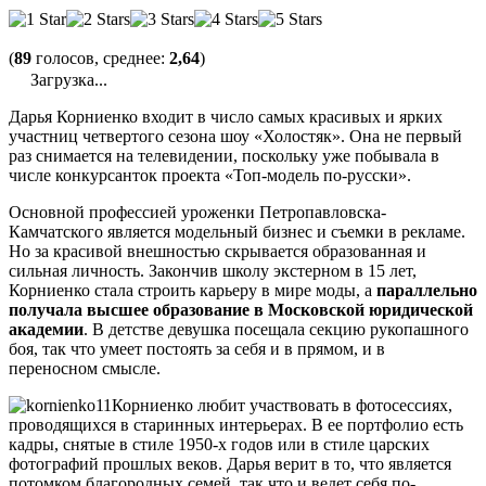
(
89
голосов, среднее:
2,64
)
Загрузка...
Дарья Корниенко входит в число самых красивых и ярких
участниц четвертого сезона шоу «Холостяк». Она не первый
раз снимается на телевидении, поскольку уже побывала в
числе конкурсанток проекта «Топ-модель по-русски».
Основной профессией уроженки Петропавловска-
Камчатского является модельный бизнес и съемки в рекламе.
Но за красивой внешностью скрывается образованная и
сильная личность. Закончив школу экстерном в 15 лет,
Корниенко стала строить карьеру в мире моды, а
параллельно
получала высшее образование в Московской юридической
академии
. В детстве девушка посещала секцию рукопашного
боя, так что умеет постоять за себя и в прямом, и в
переносном смысле.
Корниенко любит участвовать в фотосессиях,
проводящихся в старинных интерьерах. В ее портфолио есть
кадры, снятые в стиле 1950-х годов или в стиле царских
фотографий прошлых веков. Дарья верит в то, что является
потомком благородных семей, так что и ведет себя по-