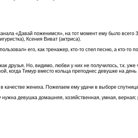
анала «Давай поженимся», на тот момент ему было всего 30
гуристка), Ксения Виват (актриса).
пользовал» его, как тренажер, кто-то спел песню, а кто-то
к друзья. Но, видимо, любви у них не получилось, т.к. уже
ой, когда Тимур вместо кольца преподнес девушке на день
бя в качестве жениха. Пожелаем ему удачи в выборе спутниц
 нужна девушка домашняя, хозяйственная, умная, верная; 