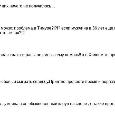
у них ничего не получилось…
 может, проблема в Тимуре?!?!? если мужчина в 36 лет еще 
то не так?!?
ная сваха страны не смогла ему помочь!! а в Холостяке пр
 любовь и сыграть свадьбу.Приятно провести время и пораз
а , умница а он обыкновенный клоун на сцене , я такие прог