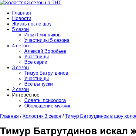
Главная
Новости
Жизнь после шоу
5 сезон
Илья Глинников
Участницы 5 сезона
4 сезон
Алексей Воробьев
Участницы
Все серии
3 сезон
Тимур Батрутдинов
Участницы
Все выпуски
2 сезон
Интересное
Советы психолога
Обольщение мужчин
Главная
/
Холостяк 3 сезон
/
Тимур Батрутдинов в шоу холо
Тимур Батрутдинов искал 