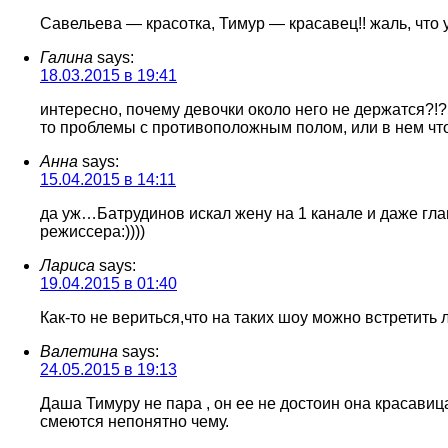
Савельева — красотка, Тимур — красавец!! жаль, что 
Галина
says:
18.03.2015 в 19:41
интересно, почему девочки около него не держатся?!?
то проблемы с противоположным полом, или в нем что-
Анна
says:
15.04.2015 в 14:11
да уж…Батрудинов искал жену на 1 канале и даже глав
режиссера:))))
Лариса
says:
19.04.2015 в 01:40
Как-то не вериться,что на таких шоу можно встретить
Валетина
says:
24.05.2015 в 19:13
Даша Тимуру не пара , он ее не достоин она красавиц
смеются непонятно чему.