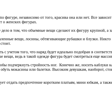
 фигуре, независимо от того, красива она или нет. Все зависит о
т о женских фигурах.
 дело в том, что объемные вещи сделают их фигуру крупной, а з
аленные вещи, лосины, обтягивающие рубашки и блузки. Никто н
стоит.
ь с учетом того, что наряд будет идеально подобран в соответс
е вещи, ведь в такой одежде фигура будет смотреться еще масси
обы подчеркнуть стройность ног. Конечно же, носить каблуки к
 обуть мокасины или балетки. Высоким девушкам, наоборот, стоит
ует отдать предпочтение коротким платьям, мини юбкам, а такж