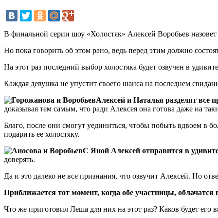
В финальной серии шоу «Холостяк» Алексей Воробьев назовет и
Но пока говорить об этом рано, ведь перед этим должно состоя
На этот раз последний выбор холостяка будет озвучен в удиви
Каждая девушка не упустит своего шанса на последнем свидание
Алексей и Наталья разделят все п
доказывая тем самым, что ради Алексея она готова даже на та
Благо, после они смогут уединиться, чтобы побыть вдвоем в бо
подарить ее холостяку.
С Яной Алексей отправится в удивит
доверять.
Да и это далеко не все признания, что озвучит Алексей. Но отв
Приближается тот момент, когда обе участницы, облачатся 
Что же приготовил Леша для них на этот раз? Каков будет его 