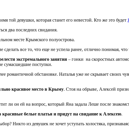
мя той девушки, которая станет его невестой. Кто же это будет
ться два последних свидания.
тельном месте Крымского полуострова.
 сделать все то, что еще не успела ранее, отлично понимая, что
релести экстремального занятия
– гонки на скоростных автомоб
кие сумасшедшие поступки.
лее романтичной обстановке. Наталья уже не скрывает своих чувс
ельно красивое место в Крыму
. Стоя на обрыве, Алексей призн
етит ли он ей на вопрос, который Яна задала Леше после знакомс
в красивые белые платья и придут на свидание к Алексею
.
выбор? Никто из девушек не хочет уступать холостяка, признаваяс