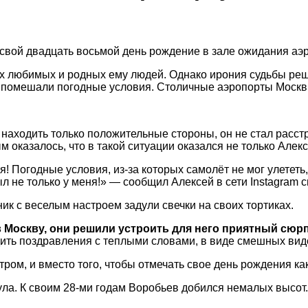
свой двадцать восьмой день рождение в зале ожидания аэ
ых любимых и родных ему людей. Однако ирония судьбы реш
ам помешали погодные условия. Столичные аэропорты Москв
 находить только положительные стороны, он не стал расст
оказалось, что в такой ситуации оказался не только Алекс
! Погодные условия, из-за которых самолёт не мог улететь
л не только у меня!» — сообщил Алексей в сети Instagram 
ик с веселым настроем задули свечки на своих тортиках.
 в Москву, они решили устроить для него приятный сю
дить поздравления с теплыми словами, в виде смешных вид
ром, и вместо того, чтобы отмечать свое день рождения как
ла. К своим 28-ми годам Воробьев добился немалых высот. О