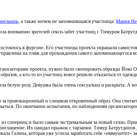
инельник
, а также ничем не запомнившаяся участница:
Мария Не
авила вниманию зрителей секси-забег участниц с Тимуром Батру
и состоялось в фургоне. Его участницы проекта украшали самост
тправлены на пляж для прохождения самого запоминающегося ко
ганизаторами проекта, нужно было скопировать образцы Йоко О
бразов, а кто-то из участниц вовсе решили отказаться от одежд
ла белую розу. Девушка была очень сексуальна и раскрыта. А 
о за провокационный и слишком откровенный образ. Она считае
крыться. По окончании испытания, по наблюдениям организаторо
 из соперниц и было самым экстремальным за новый сезон. Приг
иглашение. Их ожидал прыжок с тарзанки. Тимур Батрутдинов д
ржала Галина, которая уже успела заработать себе «иммунитет» 