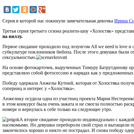
Серия в которой нас покинули замечательная девочка
Ирина С
Третья серия третьего сезона реалити-шоу «Холостяк» предст
на виллу.
Первое свидание проходило под лозунгом All we need is love 
субкультуре поклонников бибопа. После этого девушки были о
сексуальностью.
На основе фотокарточек, вырученных Тимуру Батрутдинову ор
представляло собой фотосессию в нарядах как у предложенных о
Победу одержала Анжелы Кутний, которая от Холостяка получи
соперниц и интерес у «Холостяка».
Анжелику осудила одна из участниц проекта Мария Нестеренк
в этом конкурсе была очень зажата и не смогла полностью рас
номере и вернулась к себе только на следующее утро.
А второе свидание проходило индивидуально с каждой
насекомыми. Но девушки перебороли свой страх и вытащили пр
закончилось хорошо и никто не пострадал. И снова победу оде