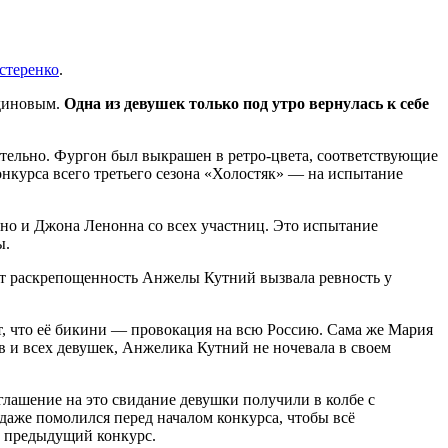
стеренко
.
тдиновым.
Одна из девушек только под утро вернулась к себе
оятельно. Фургон был выкрашен в ретро-цвета, соответствующие
нкурса всего третьего сезона «Холостяк» — на испытание
но и Джона Ленонна со всех участниц. Это испытание
ы.
вот раскрепощенность Анжелы Кутний вызвала ревность у
т, что её бикини — провокация на всю Россию. Сама же Мария
в и всех девушек, Анжелика Кутний не ночевала в своем
лашение на это свидание девушки получили в колбе с
аже помолился перед началом конкурса, чтобы всё
за предыдущий конкурс.