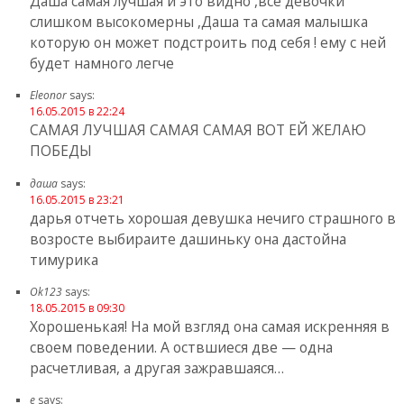
Даша самая лучшая и это видно ,все девочки
слишком высокомерны ,Даша та самая малышка
которую он может подстроить под себя ! ему с ней
будет намного легче
Eleonor
says:
16.05.2015 в 22:24
САМАЯ ЛУЧШАЯ САМАЯ САМАЯ ВОТ ЕЙ ЖЕЛАЮ
ПОБЕДЫ
даша
says:
16.05.2015 в 23:21
дарья отчеть хорошая девушка нечиго страшного в
возросте выбираите дашиньку она дастойна
тимурика
Ok123
says:
18.05.2015 в 09:30
Хорошенькая! На мой взгляд она самая искренняя в
своем поведении. А оствшиеся две — одна
расчетливая, а другая зажравшаяся…
e
says: