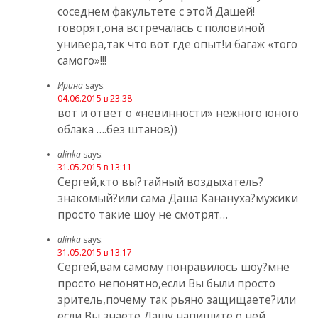
соседнем факультете с этой Дашей!
говорят,она встречалась с половиной
универа,так что вот где опыт!и багаж «того
самого»!!!
Ирина
says:
04.06.2015 в 23:38
вот и ответ о «невинности» нежного юного
облака ….без штанов))
alinka
says:
31.05.2015 в 13:11
Сергей,кто вы?тайный воздыхатель?
знакомый?или сама Даша Канануха?мужики
просто такие шоу не смотрят…
alinka
says:
31.05.2015 в 13:17
Сергей,вам самому понравилось шоу?мне
просто непонятно,если Вы были просто
зритель,почему так рьяно защищаете?или
если Вы знаете Дашу,напишите о ней