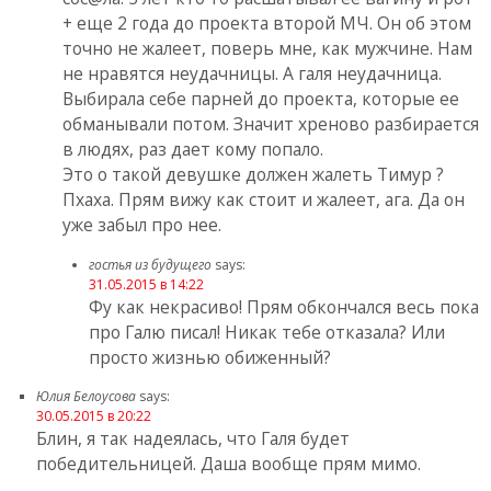
+ еще 2 года до проекта второй МЧ. Он об этом
точно не жалеет, поверь мне, как мужчине. Нам
не нравятся неудачницы. А галя неудачница.
Выбирала себе парней до проекта, которые ее
обманывали потом. Значит хреново разбирается
в людях, раз дает кому попало.
Это о такой девушке должен жалеть Тимур ?
Пхаха. Прям вижу как стоит и жалеет, ага. Да он
уже забыл про нее.
гостья из будущего
says:
31.05.2015 в 14:22
Фу как некрасиво! Прям обкончался весь пока
про Галю писал! Никак тебе отказала? Или
просто жизнью обиженный?
Юлия Белоусова
says:
30.05.2015 в 20:22
Блин, я так надеялась, что Галя будет
победительницей. Даша вообще прям мимо.