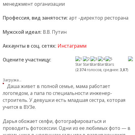
менеджмент организации
Профессия, вид занятости:
арт -директор ресторана
Мужской идеал:
В.В. Путин
Аккаунты в соц. сетях:
Инстаграмм
Оцените участницу:
(
2 374
голосов, среднее:
3,87
)
Загрузка...
Даша живет в полной семье, мама работает
логопедом, а папа по специальности инженер-
строитель. У девушки есть младшая сестра, которая
учится в ВУЗе.
Дарья обожает селфи, фотографироваться и
проводить фотосессии. Одни из ее любимых фото — в
купальнике в цветущем саду или в развивающемся