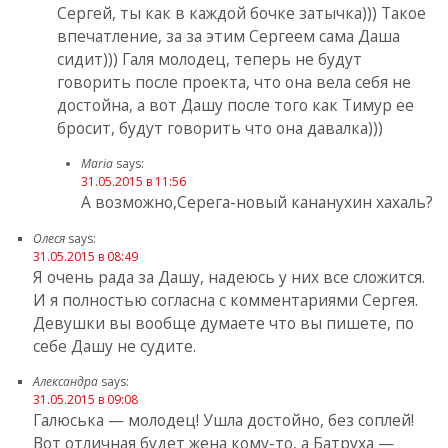
Сергей, ты как в каждой бочке затычка))) Такое
впечатление, за за этим Сергеем сама Даша
сидит))) Галя молодец, теперь не будут
говорить после проекта, что она вела себя не
достойна, а вот Дашу после того как Тимур ее
бросит, будут говорить что она давалка)))
Maria
says:
31.05.2015 в 11:56
А возможно,Серега-новый кананухин хахаль?
Олеся
says:
31.05.2015 в 08:49
Я очень рада за Дашу, надеюсь у них все сложится.
И я полностью согласна с комментариями Сергея.
Девушки вы вообще думаете что вы пишете, по
себе Дашу не судите.
Александра
says:
31.05.2015 в 09:08
Галюська — молодец! Ушла достойно, без соплей!
Вот отличная будет жена кому-то, а Батруха —