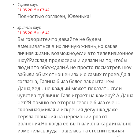
Сергей
says:
31.05.2015 в 07:42
Полностью согласен, Юленька !
Зритель
says:
31.05.2015 в 16:42
Вы говорите,что давайте не будем
вмешиваться в их личную жизнь,но какая
личная жизнь возможно,если это телевизионное
шоу?Расклад продюсеры и делали на то,чтобы
люди это обсуждали.А не просто посмотрев шоу
забыли об их отношениях и о самих героев.Да я
согласна, Галина была более закрыта чем
Даша,ведь не каждый может показать свои
чувства публично.Галя играет на камеру? А Даша
нет?Я помню во втором сезоне была очень
скромная,милая и искрения девушка,даже
теряла сознания на церемонии роз от
волнения.Но когда ее выгнали,она кардинально
изменилась,куда то делась та стеснительная