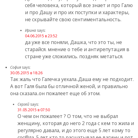
себя человека, который все знает и про Галю
и про Дашу и про их поступки и характеры,
не скрывайте свою сентиментальность.
Ирина
says:
04.06.2015 в 23:52
да уже все поняли, Дашка, что это ты, не
старайся. мнение о тебе и антирепутация в
стране уже сложились. поздняк метаться.
София
says:
30.05.2015 в 18:26
Так жаль что Галечка уехала..Даша ему не подходит.
А вот Галя была бы отличной женой, и правильно
она сказала..он пожалеет еще об этом.
Сергей
says:
31.05.2015 в 07:50
О чем он пожалеет ? О том, что не выбрал
женщину, которая до него 2 года с кем то жила и
регулярно давала, и до этого еще 5 лет кому то
сос@ла. 5 лет кто то расшатывал ее вагину и рот