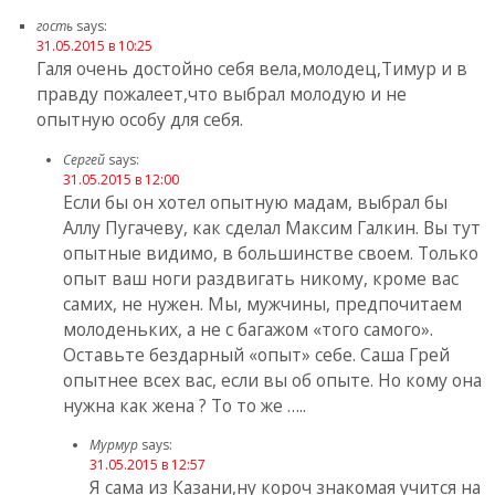
гость
says:
31.05.2015 в 10:25
Галя очень достойно себя вела,молодец,Тимур и в
правду пожалеет,что выбрал молодую и не
опытную особу для себя.
Сергей
says:
31.05.2015 в 12:00
Если бы он хотел опытную мадам, выбрал бы
Аллу Пугачеву, как сделал Максим Галкин. Вы тут
опытные видимо, в большинстве своем. Только
опыт ваш ноги раздвигать никому, кроме вас
самих, не нужен. Мы, мужчины, предпочитаем
молоденьких, а не с багажом «того самого».
Оставьте бездарный «опыт» себе. Саша Грей
опытнее всех вас, если вы об опыте. Но кому она
нужна как жена ? То то же …..
Мурмур
says:
31.05.2015 в 12:57
Я сама из Казани,ну короч знакомая учится на