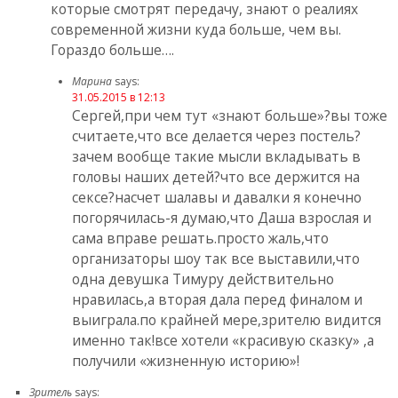
которые смотрят передачу, знают о реалиях
современной жизни куда больше, чем вы.
Гораздо больше….
Марина
says:
31.05.2015 в 12:13
Сергей,при чем тут «знают больше»?вы тоже
считаете,что все делается через постель?
зачем вообще такие мысли вкладывать в
головы наших детей?что все держится на
сексе?насчет шалавы и давалки я конечно
погорячилась-я думаю,что Даша взрослая и
сама вправе решать.просто жаль,что
организаторы шоу так все выставили,что
одна девушка Тимуру действительно
нравилась,а вторая дала перед финалом и
выиграла.по крайней мере,зрителю видится
именно так!все хотели «красивую сказку» ,а
получили «жизненную историю»!
Зритель
says: