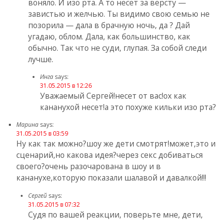
воняло. И изо рта. А то несет за версту —
завистью и желчью. Ты видимо свою семью не
позорила — дала в брачную ночь, да ? Дай
угадаю, облом. Дала, как большинство, как
обычно. Так что не суди, глупая. За собой следи
лучше.
Инга
says:
31.05.2015 в 12:26
Уважаемый Сергей!несет от вас!ох как
кананухой несет!а это похуже кильки изо рта?
Марина
says:
31.05.2015 в 03:59
Ну как так можно?шоу же дети смотрят!может,это и
сценарий,но какова идея?через секс добиваться
своего?очень разочарована в шоу и в
кананухе,которую показали шалавой и давалкой!!!
Сергей
says:
31.05.2015 в 07:32
Судя по вашей реакции, поверьте мне, дети,