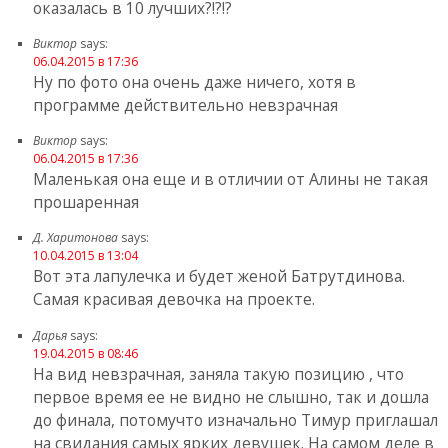
оказалась в 10 лучших?!?!?
Виктор
says:
06.04.2015 в 17:36
Ну по фото она очень даже ничего, хотя в
программе действительно невзрачная
Виктор
says:
06.04.2015 в 17:36
Маленькая она еще и в отличии от Алины не такая
прошаренная
Д. Харитонова
says:
10.04.2015 в 13:04
Вот эта лапулечка и будет женой Батрутдинова.
Самая красивая девочка на проекте.
Дарья
says:
19.04.2015 в 08:46
На вид невзрачная, заняла такую позицию , что
первое время ее не видно не слышно, так и дошла
до финала, потомучто изначально Тимур приглашал
на свидания самых ярких девушек. На самом деле в