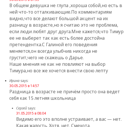
В общем девушка не глупа ,хороша собой,но есть в
ней что-то отталкивающие.По комментариям
видно,что все делают большой акцент на их
разницу в возрасте,но я считаю это не проблема,
если люди любят друг друга.Мне кажется,что Тимур
ее не выберет так как есть более достойна
претендентка.С Галиной его поведения
меняется,он всегда улыбчив никогда не
грустит,чего не скажешь о Дарье.
Наше мнения не как не повлияют на выбор
Тимура,но все же хочется внести свою лепту
Ирина
says:
30.05.2015 в 14:57
Раздница в возрасте не причём просто она ведет
себя как 15 летняя школьница
Сергей
says:
31.05.2015 в 08:04
Видимо его это вполне устраивает, а вас — нет.
Какая жалость. Хотя, нет. Смехота.