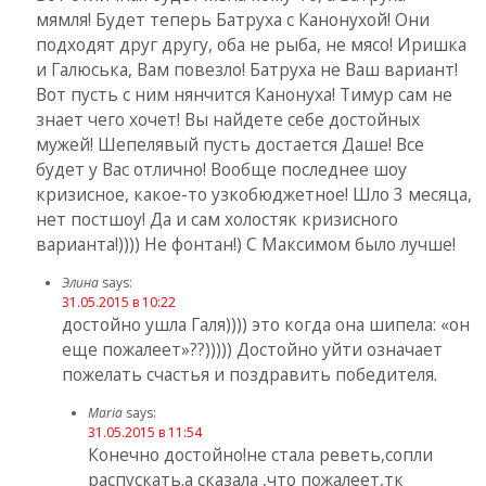
мямля! Будет теперь Батруха с Канонухой! Они
подходят друг другу, оба не рыба, не мясо! Иришка
и Галюська, Вам повезло! Батруха не Ваш вариант!
Вот пусть с ним нянчится Канонуха! Тимур сам не
знает чего хочет! Вы найдете себе достойных
мужей! Шепелявый пусть достается Даше! Все
будет у Вас отлично! Вообще последнее шоу
кризисное, какое-то узкобюджетное! Шло 3 месяца,
нет постшоу! Да и сам холостяк кризисного
варианта!)))) Не фонтан!) С Максимом было лучше!
Элина
says:
31.05.2015 в 10:22
достойно ушла Галя)))) это когда она шипела: «он
еще пожалеет»??))))) Достойно уйти означает
пожелать счастья и поздравить победителя.
Maria
says:
31.05.2015 в 11:54
Конечно достойно!не стала реветь,сопли
распускать.а сказала ,что пожалеет,тк