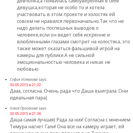
девчонка,а появилась самоуверенная в себе
девушка,которая не особо то и хотела
участвовать в этом проекте и холостяк ей
совсем не нравился первоначально.Так что не
надо делать поспешных выводов о
человеке,если он ведет себя искренне и
влюбленными глазами смотрит на холостяка, это
также может оказаться фальшивой игрой на
камеры для публике.А не сильной
эмоциональностью человека и никак не
любовью.
София Устюгова
says:
30.05.2015 в 21:32
Дааа, согласна. Очень рада что Даша выиграла. Они
идеальная пара)
Олеся Просекова
says:
30.05.2015 в 21:36
Даша самая лучшая) Рада за них! Согласна с мнением
Тимура насчет Гали! Она все на камеру играет, ей