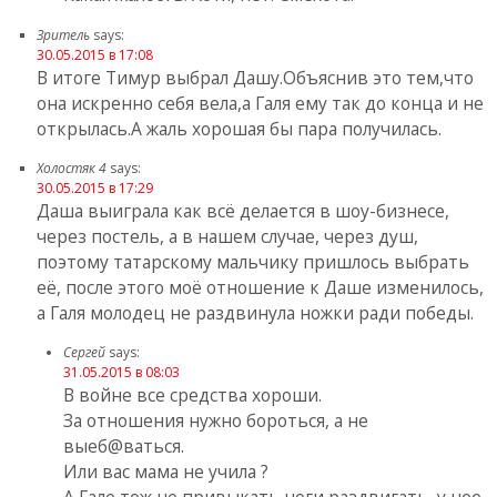
Зритель
says:
30.05.2015 в 17:08
В итоге Тимур выбрал Дашу.Объяснив это тем,что
она искренно себя вела,а Галя ему так до конца и не
открылась.А жаль хорошая бы пара получилась.
Холостяк 4
says:
30.05.2015 в 17:29
Даша выиграла как всё делается в шоу-бизнесе,
через постель, а в нашем случае, через душ,
поэтому татарскому мальчику пришлось выбрать
её, после этого моё отношение к Даше изменилось,
а Галя молодец не раздвинула ножки ради победы.
Сергей
says:
31.05.2015 в 08:03
В войне все средства хороши.
За отношения нужно бороться, а не
выеб@ваться.
Или вас мама не учила ?
А Гале тож не привыкать ноги раздвигать, у нее