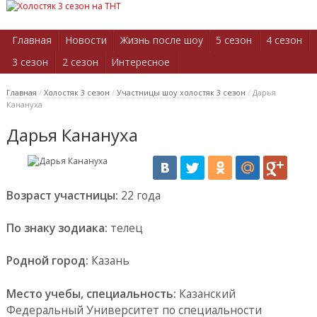
Главная
Новости
Жизнь после шоу
5 сезон
4 сезон
3 сезон
2 сезон
Интересное
Главная
/
Холостяк 3 сезон
/
Участницы шоу холостяк 3 сезон
/
Дарья
Канануха
Дарья Канануха
Возраст участницы:
22 года
По знаку зодиака:
телец
Родной город:
Казань
Место учебы, специальность:
Казанский
Федеральный Университет по специальности