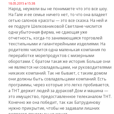
18.05.2015 в 15:38
Народ, неужели вы не понимаете что это все шоу.
На Гале и ее семье ничего нет, то что она владеет
сетью салонов красоты — это все сказка. На ней и
ее подруге Шелковниковой Светлане числится
одна убыточная фирма, не сдающая уже
отчетность, когда-то занимающаяся торговлей
текстильными и галантерейными изделиями. На
родителях числится одна маленькая компания по
переработке морепродуктов с мизерными
оборотами. С братом такая же история. Больше они
не являются ни совладельцами, ни руководителями
никаких компаний. Так не бывает, с таким домом
они должны быть совладельцами компаний. Есть
программы, через которые это легко пробивается,
а ТНТ держит людей за дураков!! Дом и машина —
это имущество, предоставленное телеканалом ТНТ.
Конечно же она победит, так как Батрудинову
нужно прикрытие, чтобы не задавали лишних
вопросов почему он не женат.