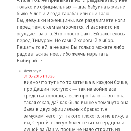
только из официальных — два бабуина в жизни
было. 5 лет и 2 года тарабанили они Галю.
Вы, девушки и женщины, все раздвигаете ноги
перед тем, с кем вам хочется. И вас никто не
осуждает за это. Это просто факт. Ей захотелось
перед Тимуром. Не самый херовый выбор.
Решать то ей, а не вам. Вы только можете либо
радоваться за нее, либо желчь изрыгать.
Выбирайте.
Лера
says:
31.05.2015 в 10:36
видно что тут кто то затычка в каждой бочке,
про Дашин поступок — так на войне все
средства хороши, а если про Галю — вот она
такая сякая, да? как было выше упомянуто она
была в двух официальных браках т. е.
замужем! чего тут такого плохого, я не вижу, а
вы, Сергей, если уж болеете всем сердцем и
душой за Дашу, прошу не надо строить из