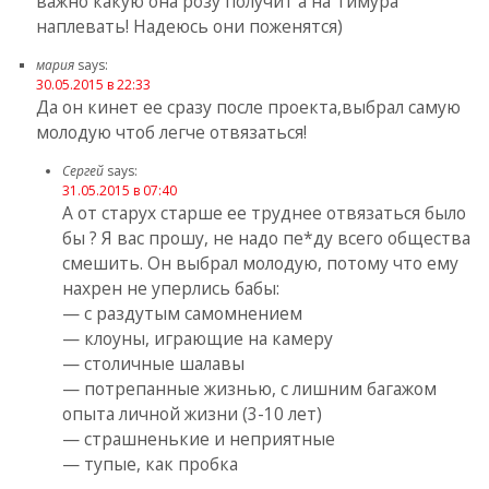
важно какую она розу получит а на Тимура
наплевать! Надеюсь они поженятся)
мария
says:
30.05.2015 в 22:33
Да он кинет ее сразу после проекта,выбрал самую
молодую чтоб легче отвязаться!
Сергей
says:
31.05.2015 в 07:40
А от старух старше ее труднее отвязаться было
бы ? Я вас прошу, не надо пе*ду всего общества
смешить. Он выбрал молодую, потому что ему
нахрен не уперлись бабы:
— с раздутым самомнением
— клоуны, играющие на камеру
— столичные шалавы
— потрепанные жизнью, с лишним багажом
опыта личной жизни (3-10 лет)
— страшненькие и неприятные
— тупые, как пробка