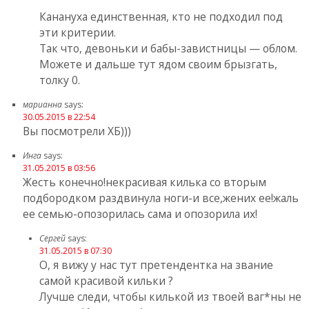
Канануха единственная, кто не подходил под
эти критерии.
Так что, девоньки и бабы-завистницы — облом.
Можете и дальше тут ядом своим брызгать,
толку 0.
марианна
says:
30.05.2015 в 22:54
Вы посмотрели ХБ)))
Инга
says:
31.05.2015 в 03:56
Жесть конечно!некрасивая килька со вторым
подбородком раздвинула ноги-и все,жених ее!жаль
ее семью-опозорилась сама и опозорила их!
Сергей
says:
31.05.2015 в 07:30
О, я вижу у нас тут претендентка на звание
самой красивой кильки ?
Лучше следи, чтобы килькой из твоей ваг*ны не