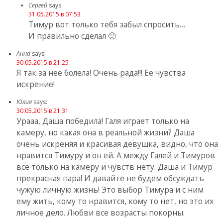
Сергей
says:
31.05.2015 в 07:53
Тимур вот только тебя забыл спросить…
И правильно сделал 🙂
Анна
says:
30.05.2015 в 21:25
Я так за нее болела! Очень рада!!! Ее чувства
искрение!
Юлия
says:
30.05.2015 в 21:31
Урааа, Даша победила! Галя играет только на
камеру, но какая она в реальной жизни? Даша
очень искреняя и красивая девушка, видно, что она
нравится Тимуру и он ей. А между Галей и Тимуров
все только на камеру и чувств нету. Даша и Тимур
прекрасная пара! И давайте не будем обсуждать
чужую личную жизнь! Это выбор Тимура и с ним
ему жить, кому то нравится, кому то нет, но это их
личное дело. Любви все возрасты покорны.