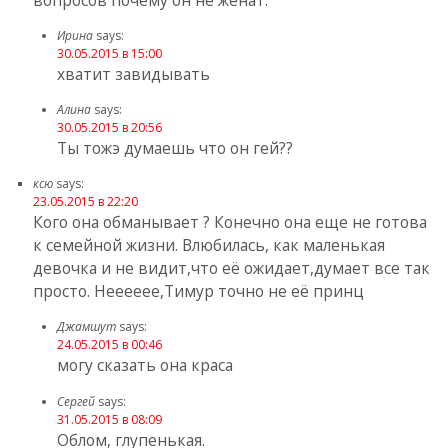
Ирина
says:
30.05.2015 в 15:00
хватит завидывать
Алина
says:
30.05.2015 в 20:56
Ты тожэ думаешь что он гей??
ксю
says:
23.05.2015 в 22:20
Кого она обманывает ? Конечно она еще не готова
к семейной жизни. Влюбилась, как маленькая
девочка и не видит,что её ожидает,думает все так
просто. Нееееее,Тимур точно не её принц
Джамшут
says:
24.05.2015 в 00:46
могу сказать она краса
Сергей
says:
31.05.2015 в 08:09
Облом, глупенькая.