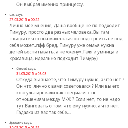
Он выбрал именно принцессу.
окс
says:
27.05.2015 в 00:22
Лично моё мнение, Даша вообще не по подходит
Тимуру, просто два разных человека..Вы там
говорите что она маленькая он подстроить её под
себя может..пфф бред, Тимуру уже семья нужна
детей воспитывать, а не »жену»..Галя и умница и
красавица, идеально подходит Тимуру)
Сергей
says:
31.05.2015 в 08:08
Откуда вы знаете, что Тимуру нужно, а что нет ?
Он что, лично с вами советовался ? Или вы его
консультировали как специалист по
отношениям между М-Ж ? Если нет, то не надо
тут Ванговать о том, что ему нужно, а что нет.
Гадалка из вас так себе….
Зритель
says:
30.05.2015 в 07:55