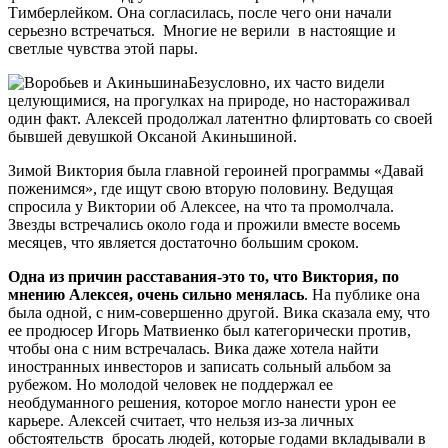
Тимберлейком. Она согласилась, после чего они начали
серьезно встречаться. Многие не верили в настоящие и
светлые чувства этой пары.
Безусловно, их часто видели
целующимися, на прогулках на природе, но настораживал
один факт. Алексей продолжал латентно флиртовать со своей
бывшей девушкой Оксаной Акиньшиной.
Зимой Виктория была главной героиней программы «Давай
поженимся», где ищут свою вторую половину. Ведущая
спросила у Виктории об Алексее, на что та промолчала.
Звезды встречались около года и прожили вместе восемь
месяцев, что является достаточно большим сроком.
Одна из причин расставания-это то, что Виктория, по
мнению Алексея, очень сильно менялась
. На публике она
была одной, с ним-совершенно другой. Вика сказала ему, что
ее продюсер Игорь Матвиенко был категорически против,
чтобы она с ним встречалась. Вика даже хотела найти
иностранных инвесторов и записать сольный альбом за
рубежом. Но молодой человек не поддержал ее
необдуманного решения, которое могло нанести урон ее
карьере. Алексей считает, что нельзя из-за личных
обстоятельств бросать людей, которые годами вкладывали в